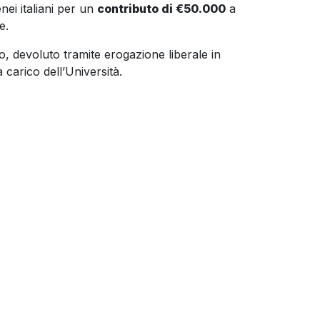
tenei italiani per un
contributo di €50.000
a
e.
o, devoluto tramite erogazione liberale in
 carico dell’Università.