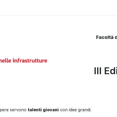
Facoltà 
III E
 opere servono
talenti giovani
con idee grandi.