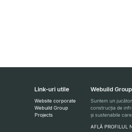
Link-uri utile
Webuild Group
Website corporate
Suntem un jucător g
Webuild Group
construcția de inf
Projects
și sustenabile car
AFLĂ PROFILUL