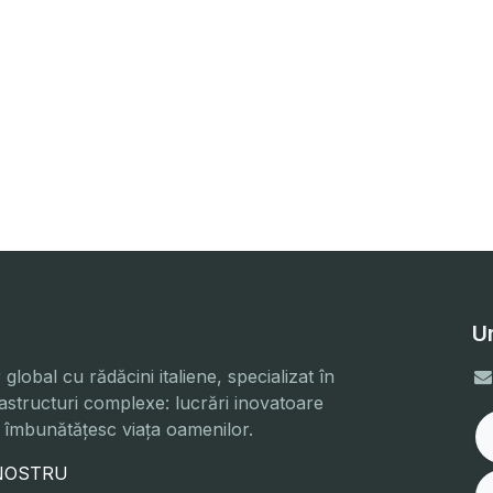
U
lobal cu rădăcini italiene, specializat în
rastructuri complexe: lucrări inovatoare
e îmbunătățesc viața oamenilor.
 NOSTRU