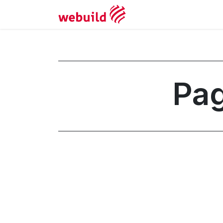
Întâlnire
Pag