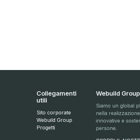
Collegamenti
Webuild Group
utili
Siamo un global pla
Sito corporate
nella realizzazion
Webuild Group
innovative e sosten
Progetti
persone.