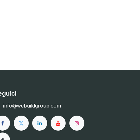
eguici
info@webuildgroup.com