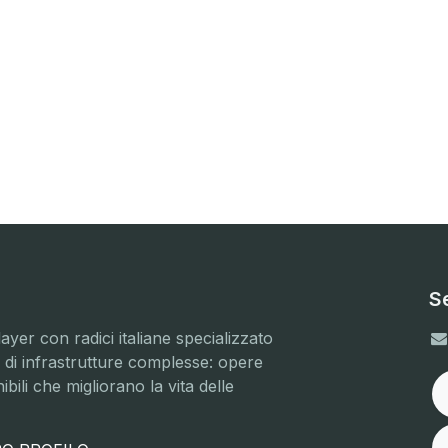
S
yer con radici italiane specializzato
e di infrastrutture complesse: opere
ibili che migliorano la vita delle